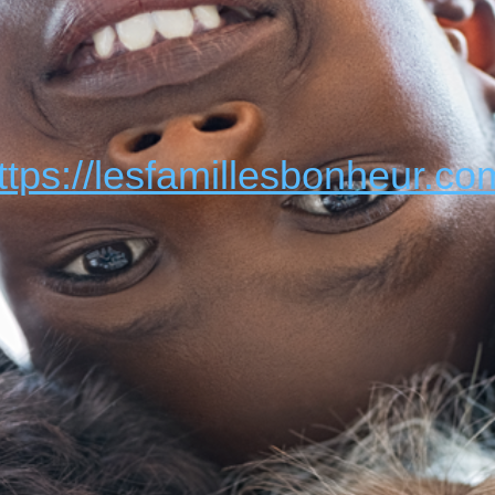
ttps://lesfamillesbonheur.co