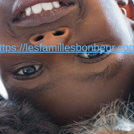
ttps://lesfamillesbonheur.co