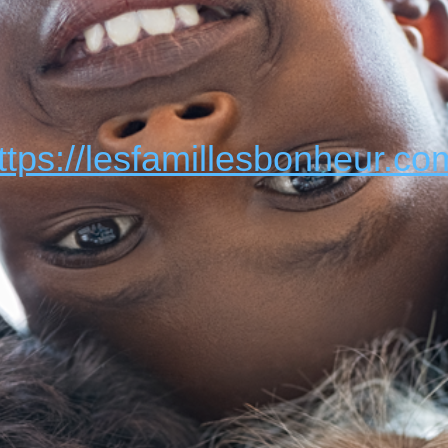
ttps://lesfamillesbonheur.co