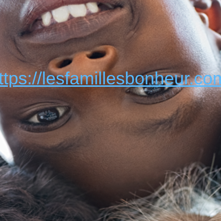
ttps://lesfamillesbonheur.co