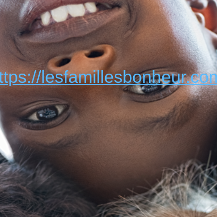
ttps://lesfamillesbonheur.co