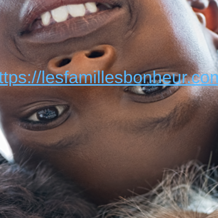
ttps://lesfamillesbonheur.co